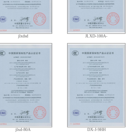
jlxdsd
JLXD-100A-
jlxd-80A
DX-J-9HH