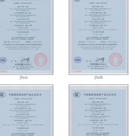
jlxzs
jlxzb